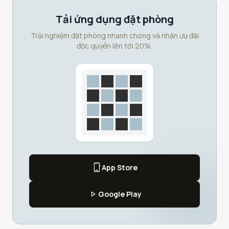
Tải ứng dụng đặt phòng
Trải nghiệm đặt phòng nhanh chóng và nhận ưu đãi
độc quyền lên tới 20%.
phone_iphone
App Store
play_arrow
Google Play