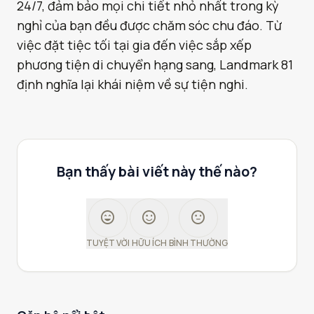
24/7, đảm bảo mọi chi tiết nhỏ nhất trong kỳ
nghỉ của bạn đều được chăm sóc chu đáo. Từ
việc đặt tiệc tối tại gia đến việc sắp xếp
phương tiện di chuyển hạng sang, Landmark 81
định nghĩa lại khái niệm về sự tiện nghi.
Bạn thấy bài viết này thế nào?
sentiment_very_satisfied
sentiment_satisfied
sentiment_neutral
TUYỆT VỜI
HỮU ÍCH
BÌNH THƯỜNG