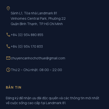
location_on
Sảnh L1, Tòa nhà Landmark 81
Vinhomes Central Park, Phường 22
Quận Bình Thạnh, TP. Hồ Chí Minh
call
+84 (0) 934 880 855
call
+84 (0) 934 170 833
mail
chuyencanhochothue@gmail.com
schedule
Thứ 2 – Chủ nhật: 08:00 – 22:00
BẢN TIN
Đăng ký để nhận ưu đãi độc quyền và các thông tin mới nhất
về cuộc sống cao cấp tại Landmark 81.