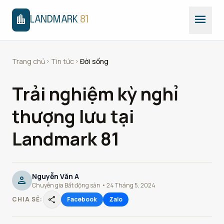
menu
location_city
LANDMARK
81
Trang chủ
Tin tức
Đời sống
chevron_right
chevron_right
Trải nghiệm kỳ nghỉ
thượng lưu tại
Landmark 81
Nguyễn Văn A
person
Chuyên gia Bất động sản • 24 Tháng 5, 2024
share
CHIA SẺ:
Facebook
Zalo