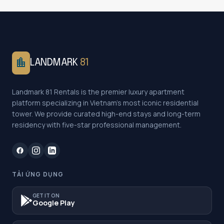
location_city
LANDMARK
81
Landmark 81 Rentals is the premier luxury apartment
platform specializing in Vietnam's most iconic residential
tower. We provide curated high-end stays and long-term
residency with five-star professional management.
TẢI ỨNG DỤNG
GET IT ON
Google Play