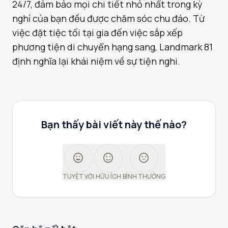
24/7, đảm bảo mọi chi tiết nhỏ nhất trong kỳ
nghỉ của bạn đều được chăm sóc chu đáo. Từ
việc đặt tiệc tối tại gia đến việc sắp xếp
phương tiện di chuyển hạng sang, Landmark 81
định nghĩa lại khái niệm về sự tiện nghi.
Bạn thấy bài viết này thế nào?
sentiment_very_satisfied
sentiment_satisfied
sentiment_neutral
TUYỆT VỜI
HỮU ÍCH
BÌNH THƯỜNG