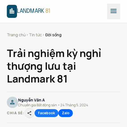
menu
location_city
LANDMARK
81
Trang chủ
Tin tức
Đời sống
chevron_right
chevron_right
Trải nghiệm kỳ nghỉ
thượng lưu tại
Landmark 81
Nguyễn Văn A
person
Chuyên gia Bất động sản • 24 Tháng 5, 2024
share
CHIA SẺ:
Facebook
Zalo