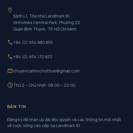
location_on
Sảnh L1, Tòa nhà Landmark 81
Vinhomes Central Park, Phường 22
Quận Bình Thạnh, TP. Hồ Chí Minh
call
+84 (0) 934 880 855
call
+84 (0) 934 170 833
mail
chuyencanhochothue@gmail.com
schedule
Thứ 2 – Chủ nhật: 08:00 – 22:00
BẢN TIN
Đăng ký để nhận ưu đãi độc quyền và các thông tin mới nhất
về cuộc sống cao cấp tại Landmark 81.