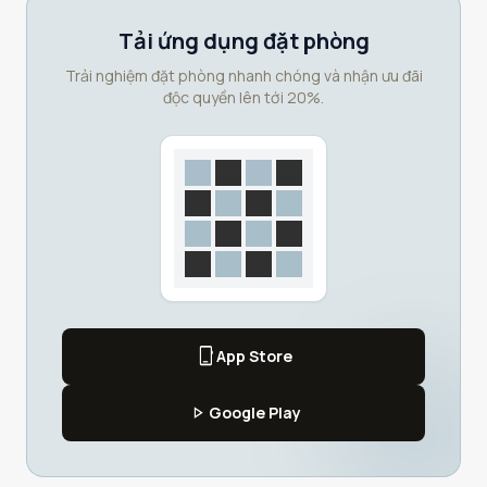
Tải ứng dụng đặt phòng
Trải nghiệm đặt phòng nhanh chóng và nhận ưu đãi
độc quyền lên tới 20%.
phone_iphone
App Store
play_arrow
Google Play