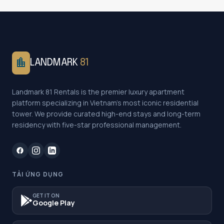
location_city
LANDMARK
81
Landmark 81 Rentals is the premier luxury apartment
platform specializing in Vietnam's most iconic residential
tower. We provide curated high-end stays and long-term
residency with five-star professional management.
TẢI ỨNG DỤNG
GET IT ON
Google Play