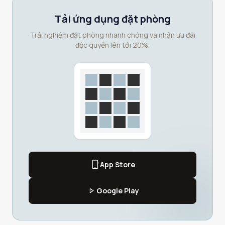
Tải ứng dụng đặt phòng
Trải nghiệm đặt phòng nhanh chóng và nhận ưu đãi
độc quyền lên tới 20%.
phone_iphone
App Store
play_arrow
Google Play