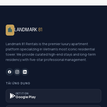
location_city
LANDMARK
81
Landmark 81 Rentals is the premier luxury apartment
platform specializing in Vietnam's most iconic residential
tower. We provide curated high-end stays and long-term
residency with five-star professional management.
TẢI ỨNG DỤNG
GET IT ON
Google Play