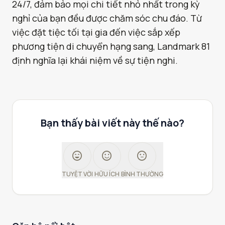
24/7, đảm bảo mọi chi tiết nhỏ nhất trong kỳ
nghỉ của bạn đều được chăm sóc chu đáo. Từ
việc đặt tiệc tối tại gia đến việc sắp xếp
phương tiện di chuyển hạng sang, Landmark 81
định nghĩa lại khái niệm về sự tiện nghi.
Bạn thấy bài viết này thế nào?
sentiment_very_satisfied
sentiment_satisfied
sentiment_neutral
TUYỆT VỜI
HỮU ÍCH
BÌNH THƯỜNG