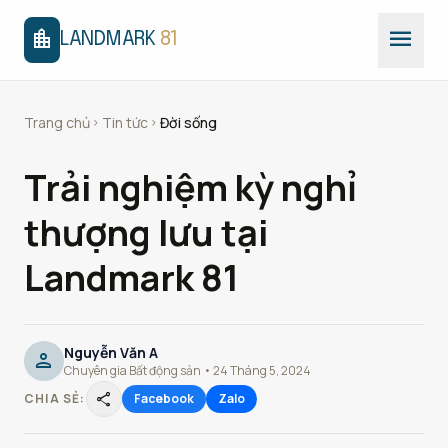
menu
location_city
LANDMARK
81
Trang chủ
Tin tức
Đời sống
chevron_right
chevron_right
Trải nghiệm kỳ nghỉ
thượng lưu tại
Landmark 81
Nguyễn Văn A
person
Chuyên gia Bất động sản • 24 Tháng 5, 2024
share
CHIA SẺ:
Facebook
Zalo