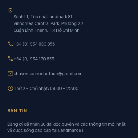
location_on
Sảnh L1, Tòa nhà Landmark 81
Vinhomes Central Park, Phường 22
Quận Bình Thạnh, TP. Hồ Chí Minh
call
+84 (0) 934 880 855
call
+84 (0) 934 170 833
mail
chuyencanhochothue@gmail.com
schedule
Thứ 2 – Chủ nhật: 08:00 – 22:00
BẢN TIN
Đăng ký để nhận ưu đãi độc quyền và các thông tin mới nhất
về cuộc sống cao cấp tại Landmark 81.