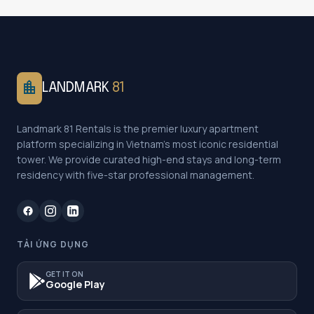
location_city
LANDMARK
81
Landmark 81 Rentals is the premier luxury apartment
platform specializing in Vietnam's most iconic residential
tower. We provide curated high-end stays and long-term
residency with five-star professional management.
TẢI ỨNG DỤNG
GET IT ON
Google Play