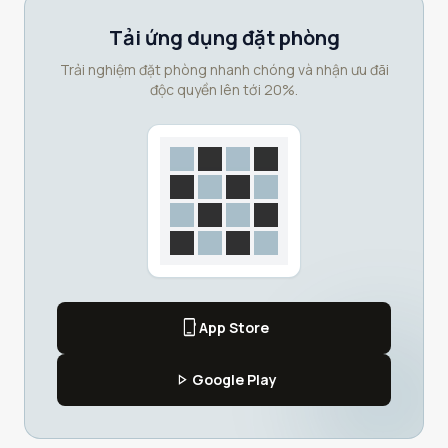
Tải ứng dụng đặt phòng
Trải nghiệm đặt phòng nhanh chóng và nhận ưu đãi
độc quyền lên tới 20%.
phone_iphone
App Store
play_arrow
Google Play