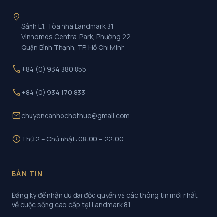
location_on
Sảnh L1, Tòa nhà Landmark 81
Vinhomes Central Park, Phường 22
Quận Bình Thạnh, TP. Hồ Chí Minh
call
+84 (0) 934 880 855
call
+84 (0) 934 170 833
mail
chuyencanhochothue@gmail.com
schedule
Thứ 2 – Chủ nhật: 08:00 – 22:00
BẢN TIN
Đăng ký để nhận ưu đãi độc quyền và các thông tin mới nhất
về cuộc sống cao cấp tại Landmark 81.