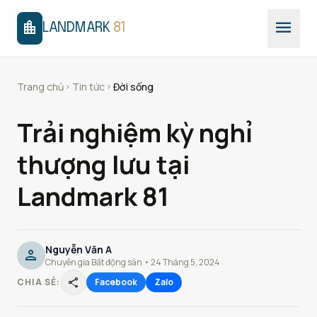
menu
location_city
LANDMARK
81
Trang chủ
Tin tức
Đời sống
chevron_right
chevron_right
Trải nghiệm kỳ nghỉ
thượng lưu tại
Landmark 81
Nguyễn Văn A
person
Chuyên gia Bất động sản • 24 Tháng 5, 2024
share
CHIA SẺ:
Facebook
Zalo