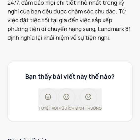
24/7, đảm bảo mọi chi tiết nhỏ nhất trong kỳ
nghỉ của bạn đều được chăm sóc chu đáo. Từ
việc đặt tiệc tối tại gia đến việc sắp xếp
phương tiện di chuyển hạng sang, Landmark 81
định nghĩa lại khái niệm về sự tiện nghi.
Bạn thấy bài viết này thế nào?
sentiment_very_satisfied
sentiment_satisfied
sentiment_neutral
TUYỆT VỜI
HỮU ÍCH
BÌNH THƯỜNG