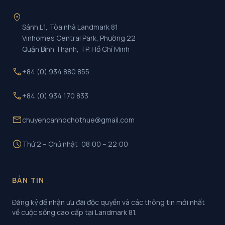
location_on
Sảnh L1, Tòa nhà Landmark 81
Vinhomes Central Park, Phường 22
Quận Bình Thạnh, TP. Hồ Chí Minh
call
+84 (0) 934 880 855
call
+84 (0) 934 170 833
mail
chuyencanhochothue@gmail.com
schedule
Thứ 2 – Chủ nhật: 08:00 – 22:00
BẢN TIN
Đăng ký để nhận ưu đãi độc quyền và các thông tin mới nhất
về cuộc sống cao cấp tại Landmark 81.