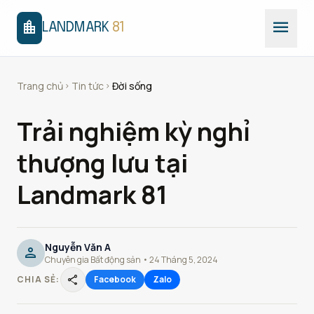
menu
location_city
LANDMARK
81
Trang chủ
Tin tức
Đời sống
chevron_right
chevron_right
Trải nghiệm kỳ nghỉ
thượng lưu tại
Landmark 81
Nguyễn Văn A
person
Chuyên gia Bất động sản • 24 Tháng 5, 2024
share
CHIA SẺ:
Facebook
Zalo