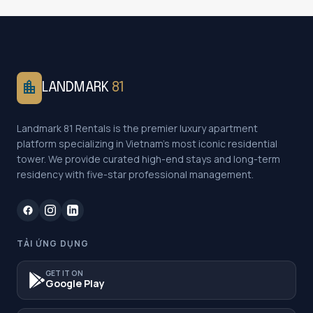
location_city
LANDMARK
81
Landmark 81 Rentals is the premier luxury apartment
platform specializing in Vietnam's most iconic residential
tower. We provide curated high-end stays and long-term
residency with five-star professional management.
TẢI ỨNG DỤNG
GET IT ON
Google Play