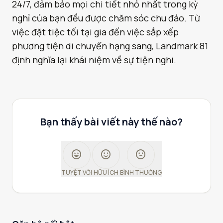
24/7, đảm bảo mọi chi tiết nhỏ nhất trong kỳ
nghỉ của bạn đều được chăm sóc chu đáo. Từ
việc đặt tiệc tối tại gia đến việc sắp xếp
phương tiện di chuyển hạng sang, Landmark 81
định nghĩa lại khái niệm về sự tiện nghi.
Bạn thấy bài viết này thế nào?
sentiment_very_satisfied
sentiment_satisfied
sentiment_neutral
TUYỆT VỜI
HỮU ÍCH
BÌNH THƯỜNG