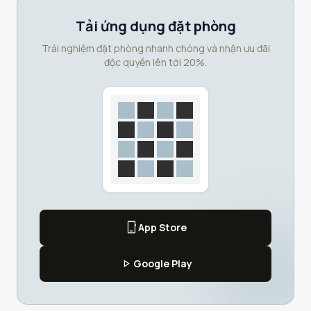
Tải ứng dụng đặt phòng
Trải nghiệm đặt phòng nhanh chóng và nhận ưu đãi
độc quyền lên tới 20%.
phone_iphone
App Store
play_arrow
Google Play