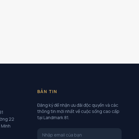
BẢN TIN
Đăng ký để nhận ưu đãi độc quyền và các
thông tin mới nhất về cuộc sống cao cấp
81
tại Landmark 81.
ường 22
í Minh