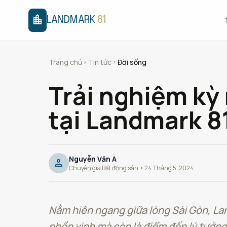
location_city
LANDMARK
81
Trang chủ
Tin tức
Đời sống
chevron_right
chevron_right
Trải nghiệm kỳ
tại Landmark 8
Nguyễn Văn A
person
Chuyên gia Bất động sản • 24 Tháng 5, 2024
Nằm hiên ngang giữa lòng Sài Gòn, Lan
phồn vinh mà còn là điểm đến lý tưởng