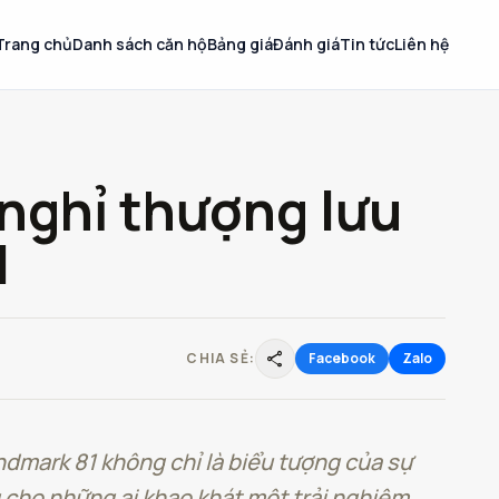
Trang chủ
Danh sách căn hộ
Bảng giá
Đánh giá
Tin tức
Liên hệ
 nghỉ thượng lưu
1
share
CHIA SẺ:
Facebook
Zalo
dmark 81 không chỉ là biểu tượng của sự
 cho những ai khao khát một trải nghiệm