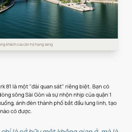
hòng khách của căn hộ hạng sang
k 81 là một "đài quan sát" riêng biệt. Bạn có
dòng sông Sài Gòn và sự nhộn nhịp của quận 1
uống, ánh đèn thành phố bắt đầu lung linh, tạo
 nào có được.
chỉ là sở hữu một không gian ở, mà là