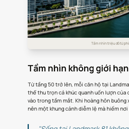
Tầm nhìn triệu đô từ p
Tầm nhìn không giới hạn
Từ tầng 50 trở lên, mỗi căn hộ tại Landmar
thể thu trọn cả khúc quanh uốn lượn của 
vào trong tầm mắt. Khi hoàng hôn buông x
nên một khung cảnh diễm lệ mà hiếm nơi
"Sống tại Landmark 81 không 