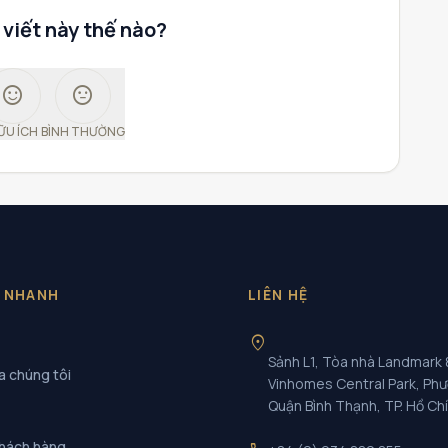
 viết này thế nào?
sentiment_satisfied
sentiment_neutral
ỮU ÍCH
BÌNH THƯỜNG
T NHANH
LIÊN HỆ
location_on
Sảnh L1, Tòa nhà Landmark 
a chúng tôi
Vinhomes Central Park, Ph
Quận Bình Thạnh, TP. Hồ Ch
khách hàng