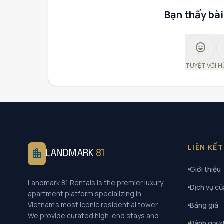
Bạn thấy bài
sentiment_very_satisfied
TUYỆT VỜI
H
LIÊN KẾ
location_city
LANDMARK
81
Giới thiệu
Landmark 81 Rentals is the premier luxury
Dịch vụ củ
apartment platform specializing in
Vietnam's most iconic residential tower.
Bảng giá
We provide curated high-end stays and
Đánh giá 