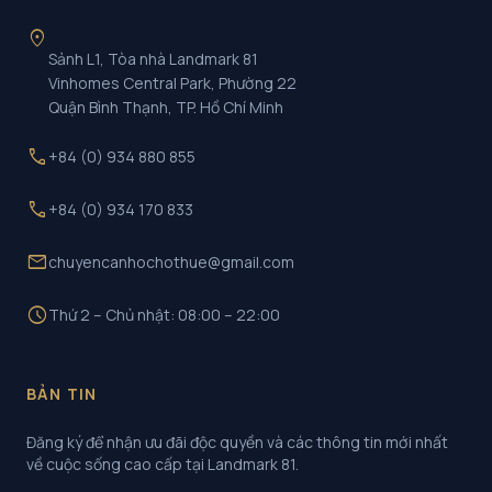
location_on
Sảnh L1, Tòa nhà Landmark 81
Vinhomes Central Park, Phường 22
Quận Bình Thạnh, TP. Hồ Chí Minh
call
+84 (0) 934 880 855
call
+84 (0) 934 170 833
mail
chuyencanhochothue@gmail.com
schedule
Thứ 2 – Chủ nhật: 08:00 – 22:00
BẢN TIN
Đăng ký để nhận ưu đãi độc quyền và các thông tin mới nhất
về cuộc sống cao cấp tại Landmark 81.