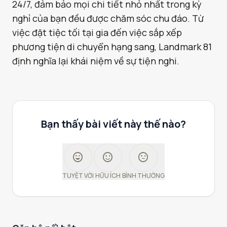
24/7, đảm bảo mọi chi tiết nhỏ nhất trong kỳ
nghỉ của bạn đều được chăm sóc chu đáo. Từ
việc đặt tiệc tối tại gia đến việc sắp xếp
phương tiện di chuyển hạng sang, Landmark 81
định nghĩa lại khái niệm về sự tiện nghi.
Bạn thấy bài viết này thế nào?
sentiment_very_satisfied
sentiment_satisfied
sentiment_neutral
TUYỆT VỜI
HỮU ÍCH
BÌNH THƯỜNG