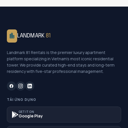
location_city
LANDMARK
81
Landmark 81 Rentals is the premier luxury apartment
platform specializing in Vietnam's most iconic residential
tower. We provide curated high-end stays and long-term
residency with five-star professional management.
TẢI ỨNG DỤNG
GET IT ON
Google Play