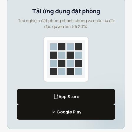
Tải ứng dụng đặt phòng
Trải nghiệm đặt phòng nhanh chóng và nhận ưu đãi
độc quyền lên tới 20%.
phone_iphone
App Store
play_arrow
Google Play