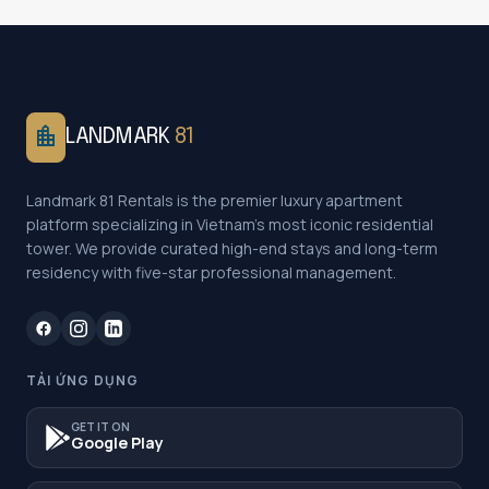
location_city
LANDMARK
81
Landmark 81 Rentals is the premier luxury apartment
platform specializing in Vietnam's most iconic residential
tower. We provide curated high-end stays and long-term
residency with five-star professional management.
TẢI ỨNG DỤNG
GET IT ON
Google Play