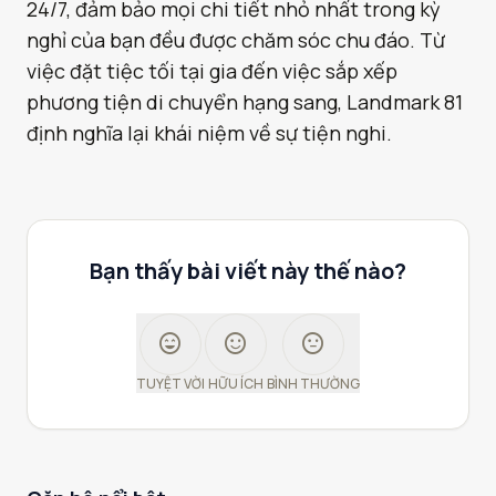
24/7, đảm bảo mọi chi tiết nhỏ nhất trong kỳ
nghỉ của bạn đều được chăm sóc chu đáo. Từ
việc đặt tiệc tối tại gia đến việc sắp xếp
phương tiện di chuyển hạng sang, Landmark 81
định nghĩa lại khái niệm về sự tiện nghi.
Bạn thấy bài viết này thế nào?
sentiment_very_satisfied
sentiment_satisfied
sentiment_neutral
TUYỆT VỜI
HỮU ÍCH
BÌNH THƯỜNG