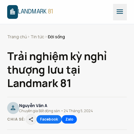
menu
location_city
LANDMARK
81
Trang chủ
Tin tức
Đời sống
chevron_right
chevron_right
Trải nghiệm kỳ nghỉ
thượng lưu tại
Landmark 81
Nguyễn Văn A
person
Chuyên gia Bất động sản • 24 Tháng 5, 2024
share
CHIA SẺ:
Facebook
Zalo