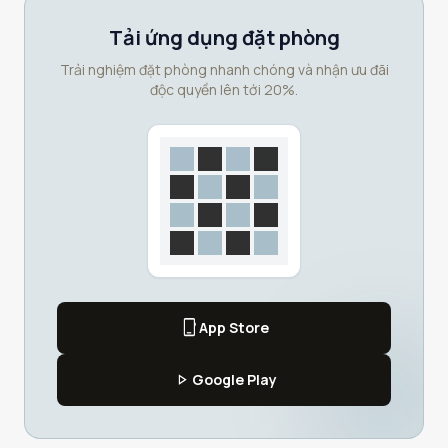
Tải ứng dụng đặt phòng
Trải nghiệm đặt phòng nhanh chóng và nhận ưu đãi
độc quyền lên tới 20%.
phone_iphone
App Store
play_arrow
Google Play