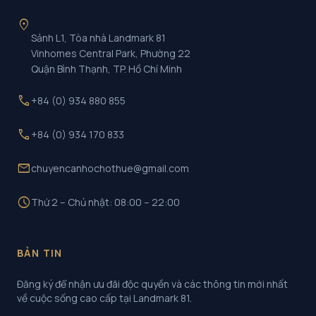
location_on
Sảnh L1, Tòa nhà Landmark 81
Vinhomes Central Park, Phường 22
Quận Bình Thạnh, TP. Hồ Chí Minh
call
+84 (0) 934 880 855
call
+84 (0) 934 170 833
mail
chuyencanhochothue@gmail.com
schedule
Thứ 2 – Chủ nhật: 08:00 – 22:00
BẢN TIN
Đăng ký để nhận ưu đãi độc quyền và các thông tin mới nhất
về cuộc sống cao cấp tại Landmark 81.