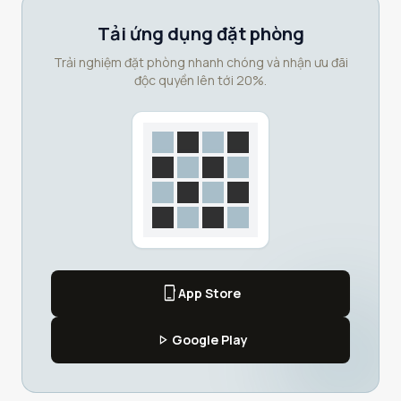
Tải ứng dụng đặt phòng
Trải nghiệm đặt phòng nhanh chóng và nhận ưu đãi
độc quyền lên tới 20%.
phone_iphone
App Store
play_arrow
Google Play