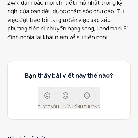
24/7, đảm bảo mọi chi tiết nhỏ nhất trong kỳ
nghỉ của bạn đều được chăm sóc chu đáo. Từ
việc đặt tiệc tối tại gia đến việc sắp xếp
phương tiện di chuyển hạng sang, Landmark 81
định nghĩa lại khái niệm về sự tiện nghi.
Bạn thấy bài viết này thế nào?
sentiment_very_satisfied
sentiment_satisfied
sentiment_neutral
TUYỆT VỜI
HỮU ÍCH
BÌNH THƯỜNG