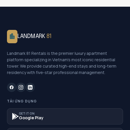
location_city
LANDMARK
81
Landmark 81 Rentals is the premier luxury apartment
platform specializing in Vietnam's most iconic residential
tower. We provide curated high-end stays and long-term
residency with five-star professional management.
TẢI ỨNG DỤNG
GET IT ON
Google Play