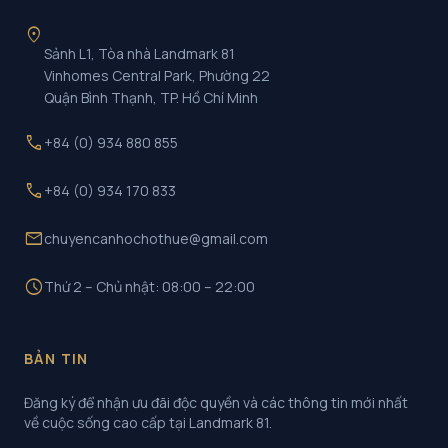
location_on
Sảnh L1, Tòa nhà Landmark 81
Vinhomes Central Park, Phường 22
Quận Bình Thạnh, TP. Hồ Chí Minh
call
+84 (0) 934 880 855
call
+84 (0) 934 170 833
mail
chuyencanhochothue@gmail.com
schedule
Thứ 2 – Chủ nhật: 08:00 – 22:00
BẢN TIN
Đăng ký để nhận ưu đãi độc quyền và các thông tin mới nhất
về cuộc sống cao cấp tại Landmark 81.