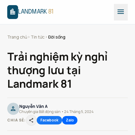
menu
location_city
LANDMARK
81
Trang chủ
Tin tức
Đời sống
chevron_right
chevron_right
Trải nghiệm kỳ nghỉ
thượng lưu tại
Landmark 81
Nguyễn Văn A
person
Chuyên gia Bất động sản • 24 Tháng 5, 2024
share
CHIA SẺ:
Facebook
Zalo