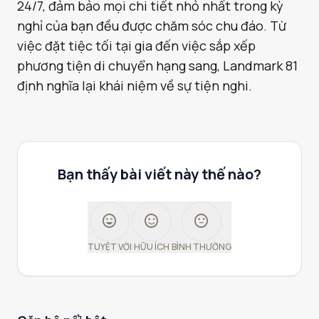
24/7, đảm bảo mọi chi tiết nhỏ nhất trong kỳ
nghỉ của bạn đều được chăm sóc chu đáo. Từ
việc đặt tiệc tối tại gia đến việc sắp xếp
phương tiện di chuyển hạng sang, Landmark 81
định nghĩa lại khái niệm về sự tiện nghi.
Bạn thấy bài viết này thế nào?
sentiment_very_satisfied
sentiment_satisfied
sentiment_neutral
TUYỆT VỜI
HỮU ÍCH
BÌNH THƯỜNG