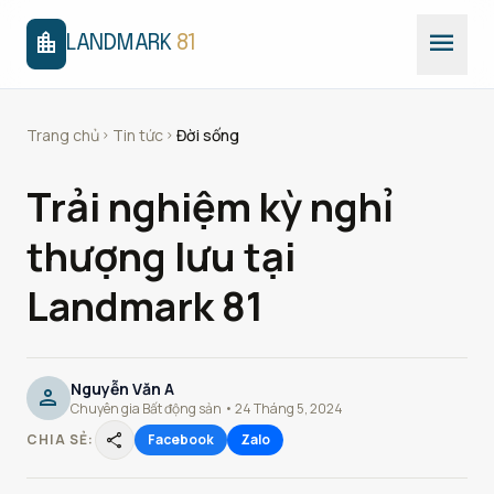
menu
location_city
LANDMARK
81
Trang chủ
Tin tức
Đời sống
chevron_right
chevron_right
Trải nghiệm kỳ nghỉ
thượng lưu tại
Landmark 81
Nguyễn Văn A
person
Chuyên gia Bất động sản • 24 Tháng 5, 2024
share
CHIA SẺ:
Facebook
Zalo