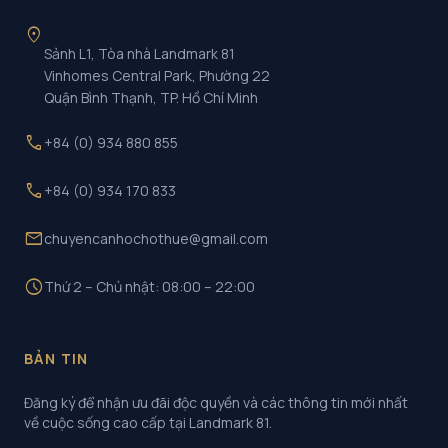
location_on
Sảnh L1, Tòa nhà Landmark 81
Vinhomes Central Park, Phường 22
Quận Bình Thạnh, TP. Hồ Chí Minh
call
+84 (0) 934 880 855
call
+84 (0) 934 170 833
mail
chuyencanhochothue@gmail.com
schedule
Thứ 2 – Chủ nhật: 08:00 – 22:00
BẢN TIN
Đăng ký để nhận ưu đãi độc quyền và các thông tin mới nhất
về cuộc sống cao cấp tại Landmark 81.