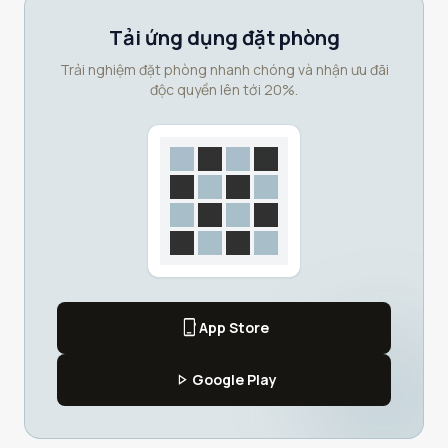
Tải ứng dụng đặt phòng
Trải nghiệm đặt phòng nhanh chóng và nhận ưu đãi
độc quyền lên tới 20%.
phone_iphone
App Store
play_arrow
Google Play