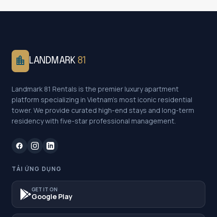
location_city
LANDMARK
81
Landmark 81 Rentals is the premier luxury apartment
platform specializing in Vietnam's most iconic residential
tower. We provide curated high-end stays and long-term
residency with five-star professional management.
TẢI ỨNG DỤNG
GET IT ON
Google Play