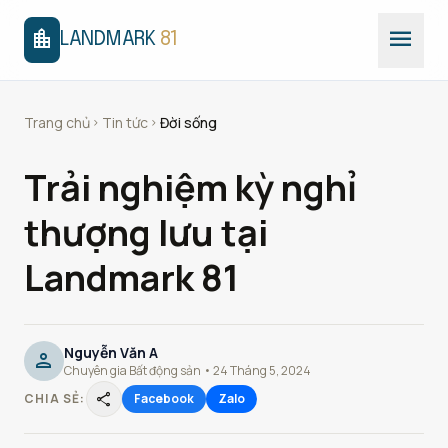
menu
location_city
LANDMARK
81
Trang chủ
Tin tức
Đời sống
chevron_right
chevron_right
Trải nghiệm kỳ nghỉ
thượng lưu tại
Landmark 81
Nguyễn Văn A
person
Chuyên gia Bất động sản • 24 Tháng 5, 2024
share
CHIA SẺ:
Facebook
Zalo