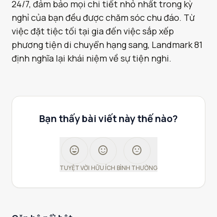
24/7, đảm bảo mọi chi tiết nhỏ nhất trong kỳ
nghỉ của bạn đều được chăm sóc chu đáo. Từ
việc đặt tiệc tối tại gia đến việc sắp xếp
phương tiện di chuyển hạng sang, Landmark 81
định nghĩa lại khái niệm về sự tiện nghi.
Bạn thấy bài viết này thế nào?
sentiment_very_satisfied
sentiment_satisfied
sentiment_neutral
TUYỆT VỜI
HỮU ÍCH
BÌNH THƯỜNG