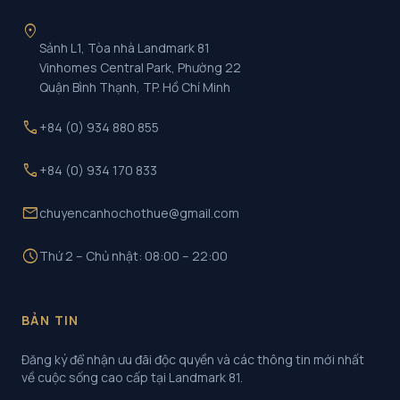
location_on
Sảnh L1, Tòa nhà Landmark 81
Vinhomes Central Park, Phường 22
Quận Bình Thạnh, TP. Hồ Chí Minh
call
+84 (0) 934 880 855
call
+84 (0) 934 170 833
mail
chuyencanhochothue@gmail.com
schedule
Thứ 2 – Chủ nhật: 08:00 – 22:00
BẢN TIN
Đăng ký để nhận ưu đãi độc quyền và các thông tin mới nhất
về cuộc sống cao cấp tại Landmark 81.