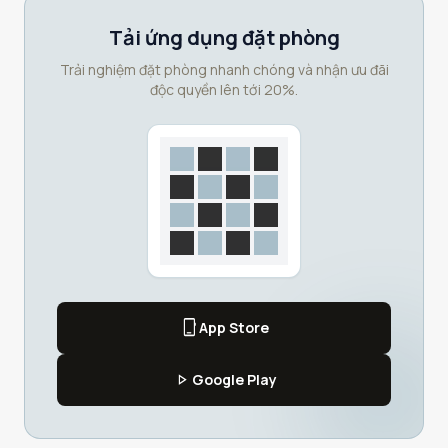
Tải ứng dụng đặt phòng
Trải nghiệm đặt phòng nhanh chóng và nhận ưu đãi
độc quyền lên tới 20%.
phone_iphone
App Store
play_arrow
Google Play