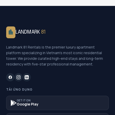
location_city
LANDMARK
81
Landmark 81 Rentals is the premier luxury apartment
platform specializing in Vietnam's most iconic residential
tower. We provide curated high-end stays and long-term
residency with five-star professional management.
TẢI ỨNG DỤNG
GET IT ON
Google Play