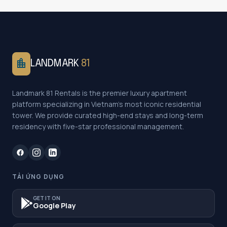
location_city
LANDMARK
81
Landmark 81 Rentals is the premier luxury apartment
platform specializing in Vietnam's most iconic residential
tower. We provide curated high-end stays and long-term
residency with five-star professional management.
TẢI ỨNG DỤNG
GET IT ON
Google Play