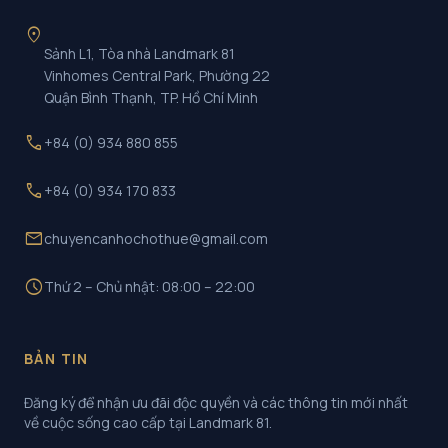
location_on
Sảnh L1, Tòa nhà Landmark 81
Vinhomes Central Park, Phường 22
Quận Bình Thạnh, TP. Hồ Chí Minh
call
+84 (0) 934 880 855
call
+84 (0) 934 170 833
mail
chuyencanhochothue@gmail.com
schedule
Thứ 2 – Chủ nhật: 08:00 – 22:00
BẢN TIN
Đăng ký để nhận ưu đãi độc quyền và các thông tin mới nhất
về cuộc sống cao cấp tại Landmark 81.