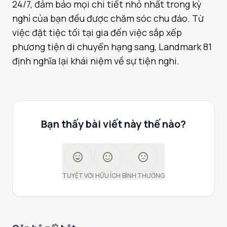
24/7, đảm bảo mọi chi tiết nhỏ nhất trong kỳ
nghỉ của bạn đều được chăm sóc chu đáo. Từ
việc đặt tiệc tối tại gia đến việc sắp xếp
phương tiện di chuyển hạng sang, Landmark 81
định nghĩa lại khái niệm về sự tiện nghi.
Bạn thấy bài viết này thế nào?
sentiment_very_satisfied
sentiment_satisfied
sentiment_neutral
TUYỆT VỜI
HỮU ÍCH
BÌNH THƯỜNG