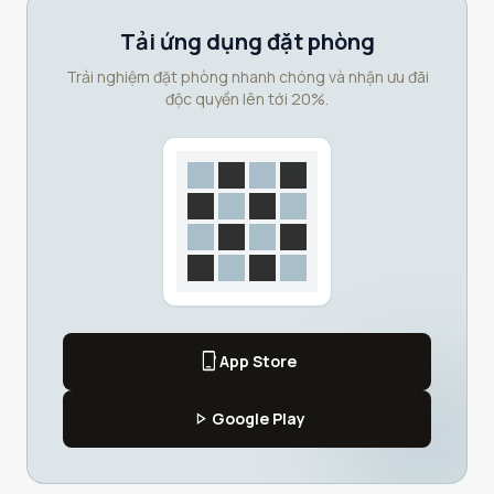
Tải ứng dụng đặt phòng
Trải nghiệm đặt phòng nhanh chóng và nhận ưu đãi
độc quyền lên tới 20%.
phone_iphone
App Store
play_arrow
Google Play