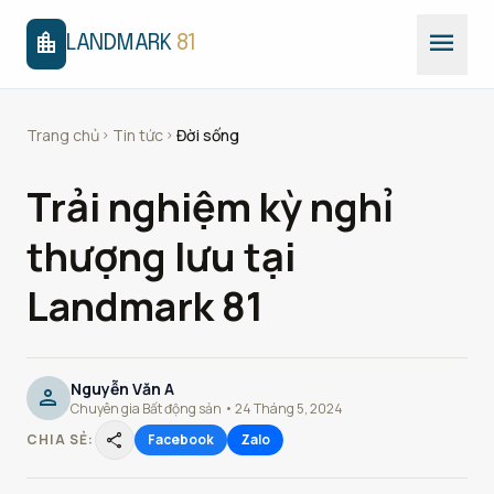
menu
location_city
LANDMARK
81
Trang chủ
Tin tức
Đời sống
chevron_right
chevron_right
Trải nghiệm kỳ nghỉ
thượng lưu tại
Landmark 81
Nguyễn Văn A
person
Chuyên gia Bất động sản • 24 Tháng 5, 2024
share
CHIA SẺ:
Facebook
Zalo