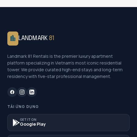
location_city
LANDMARK
81
Landmark 81 Rentals is the premier luxury apartment
platform specializing in Vietnam's most iconic residential
tower. We provide curated high-end stays and long-term
residency with five-star professional management.
TẢI ỨNG DỤNG
GET IT ON
Google Play