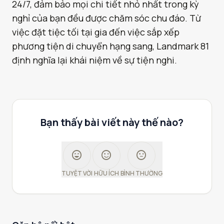
24/7, đảm bảo mọi chi tiết nhỏ nhất trong kỳ
nghỉ của bạn đều được chăm sóc chu đáo. Từ
việc đặt tiệc tối tại gia đến việc sắp xếp
phương tiện di chuyển hạng sang, Landmark 81
định nghĩa lại khái niệm về sự tiện nghi.
Bạn thấy bài viết này thế nào?
sentiment_very_satisfied
sentiment_satisfied
sentiment_neutral
TUYỆT VỜI
HỮU ÍCH
BÌNH THƯỜNG