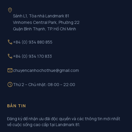
location_on
Sảnh L1, Tòa nhà Landmark 81
Vinhomes Central Park, Phường 22
Quận Bình Thạnh, TP. Hồ Chí Minh
call
+84 (0) 934 880 855
call
+84 (0) 934 170 833
mail
chuyencanhochothue@gmail.com
schedule
Thứ 2 – Chủ nhật: 08:00 – 22:00
BẢN TIN
Đăng ký để nhận ưu đãi độc quyền và các thông tin mới nhất
về cuộc sống cao cấp tại Landmark 81.