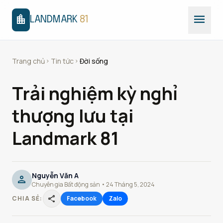
menu
location_city
LANDMARK
81
Trang chủ
Tin tức
Đời sống
chevron_right
chevron_right
Trải nghiệm kỳ nghỉ
thượng lưu tại
Landmark 81
Nguyễn Văn A
person
Chuyên gia Bất động sản • 24 Tháng 5, 2024
share
CHIA SẺ:
Facebook
Zalo