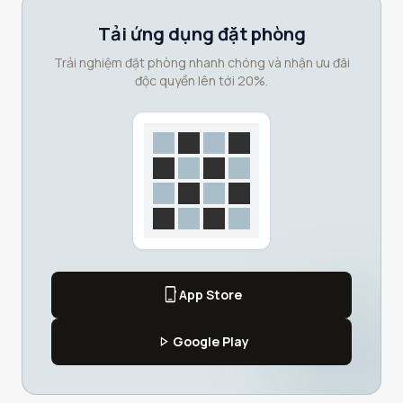
Tải ứng dụng đặt phòng
Trải nghiệm đặt phòng nhanh chóng và nhận ưu đãi
độc quyền lên tới 20%.
phone_iphone
App Store
play_arrow
Google Play