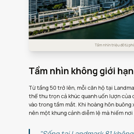
Tầm nhìn triệu đô từ p
Tầm nhìn không giới hạn
Từ tầng 50 trở lên, mỗi căn hộ tại Landmar
thể thu trọn cả khúc quanh uốn lượn của 
vào trong tầm mắt. Khi hoàng hôn buông x
nên một khung cảnh diễm lệ mà hiếm nơi
"Sống tại Landmark 81 không 