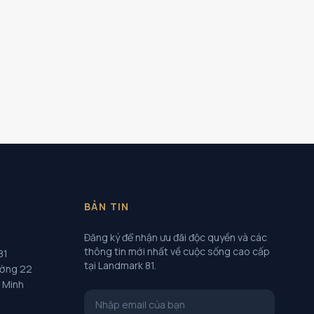
BẢN TIN
Đăng ký để nhận ưu đãi độc quyền và các
thông tin mới nhất về cuộc sống cao cấp
81
tại Landmark 81.
ường 22
í Minh