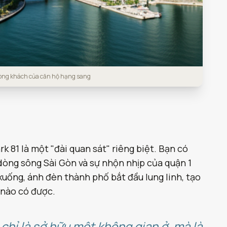
hòng khách của căn hộ hạng sang
k 81 là một "đài quan sát" riêng biệt. Bạn có
dòng sông Sài Gòn và sự nhộn nhịp của quận 1
uống, ánh đèn thành phố bắt đầu lung linh, tạo
 nào có được.
chỉ là sở hữu một không gian ở, mà là