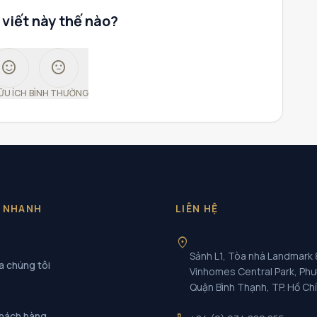
 viết này thế nào?
sentiment_satisfied
sentiment_neutral
ỮU ÍCH
BÌNH THƯỜNG
T NHANH
LIÊN HỆ
location_on
Sảnh L1, Tòa nhà Landmark 
a chúng tôi
Vinhomes Central Park, Ph
Quận Bình Thạnh, TP. Hồ Ch
khách hàng