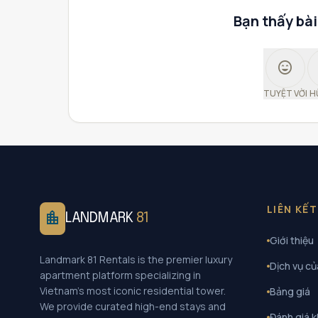
Bạn thấy bài
sentiment_very_satisfied
TUYỆT VỜI
H
LIÊN KẾ
location_city
LANDMARK
81
Giới thiệu
Landmark 81 Rentals is the premier luxury
Dịch vụ củ
apartment platform specializing in
Vietnam's most iconic residential tower.
Bảng giá
We provide curated high-end stays and
Đánh giá 