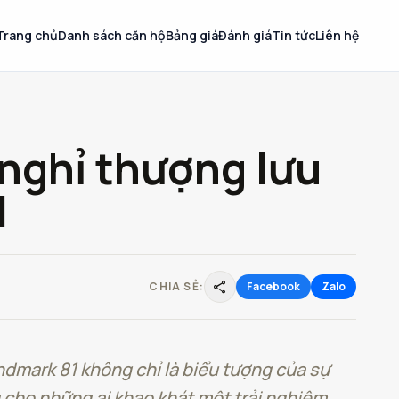
Trang chủ
Danh sách căn hộ
Bảng giá
Đánh giá
Tin tức
Liên hệ
 nghỉ thượng lưu
1
share
CHIA SẺ:
Facebook
Zalo
dmark 81 không chỉ là biểu tượng của sự
 cho những ai khao khát một trải nghiệm