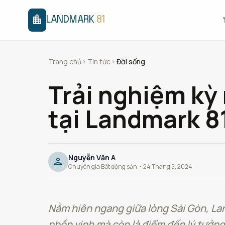
location_city
LANDMARK
81
Trang chủ
Tin tức
Đời sống
chevron_right
chevron_right
Trải nghiệm kỳ
tại Landmark 8
Nguyễn Văn A
person
Chuyên gia Bất động sản • 24 Tháng 5, 2024
Nằm hiên ngang giữa lòng Sài Gòn, Lan
phồn vinh mà còn là điểm đến lý tưởng