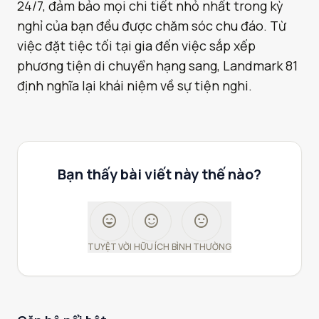
24/7, đảm bảo mọi chi tiết nhỏ nhất trong kỳ
nghỉ của bạn đều được chăm sóc chu đáo. Từ
việc đặt tiệc tối tại gia đến việc sắp xếp
phương tiện di chuyển hạng sang, Landmark 81
định nghĩa lại khái niệm về sự tiện nghi.
Bạn thấy bài viết này thế nào?
sentiment_very_satisfied
sentiment_satisfied
sentiment_neutral
TUYỆT VỜI
HỮU ÍCH
BÌNH THƯỜNG