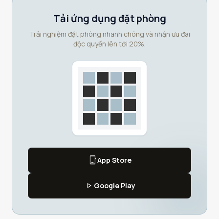
Tải ứng dụng đặt phòng
Trải nghiệm đặt phòng nhanh chóng và nhận ưu đãi
độc quyền lên tới 20%.
phone_iphone
App Store
play_arrow
Google Play