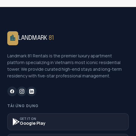
location_city
LANDMARK
81
Landmark 81 Rentals is the premier luxury apartment
platform specializing in Vietnam's most iconic residential
tower. We provide curated high-end stays and long-term
residency with five-star professional management.
TẢI ỨNG DỤNG
GET IT ON
Google Play