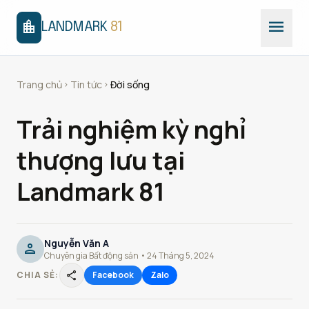
menu
location_city
LANDMARK
81
Trang chủ
Tin tức
Đời sống
chevron_right
chevron_right
Trải nghiệm kỳ nghỉ
thượng lưu tại
Landmark 81
Nguyễn Văn A
person
Chuyên gia Bất động sản • 24 Tháng 5, 2024
share
CHIA SẺ:
Facebook
Zalo