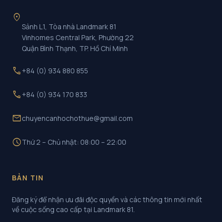
location_on
Sảnh L1, Tòa nhà Landmark 81
Vinhomes Central Park, Phường 22
Quận Bình Thạnh, TP. Hồ Chí Minh
call
+84 (0) 934 880 855
call
+84 (0) 934 170 833
mail
chuyencanhochothue@gmail.com
schedule
Thứ 2 – Chủ nhật: 08:00 – 22:00
BẢN TIN
Đăng ký để nhận ưu đãi độc quyền và các thông tin mới nhất
về cuộc sống cao cấp tại Landmark 81.